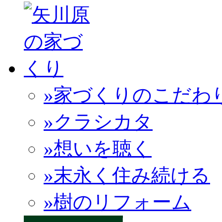
»家づくりのこだわ
»クラシカタ
»想いを聴く
»末永く住み続ける
»樹のリフォーム