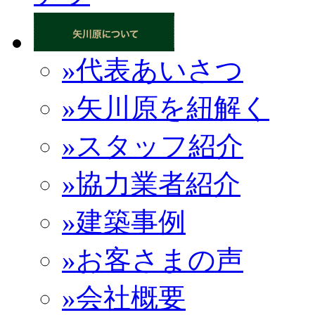
»代表あいさつ
»矢川原を紐解く
»スタッフ紹介
»協力業者紹介
»建築事例
»お客さまの声
»会社概要