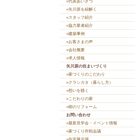
»代表あいさつ
»矢川原を紐解く
»スタッフ紹介
»協力業者紹介
»建築事例
»お客さまの声
»会社概要
»求人情報
矢川原の住まいづくり
»家づくりのこだわり
»クラシカタ（暮らし方）
»想いを聴く
»こだわりの家
»樹のリフォーム
お問い合わせ
»最新見学会・イベント情報
»家づくり作戦会議
»住宅展示場