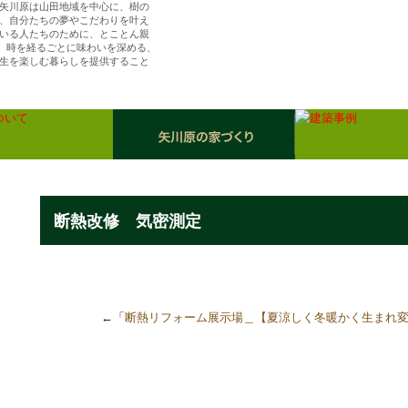
矢川原は山田地域を中心に、樹の
、自分たちの夢やこだわりを叶え
いる人たちのために、とことん親
ら、時を経るごとに味わいを深める、
生を楽しむ暮らしを提供すること
（株）矢川原／「樹楽の家」川越で夢を叶える注
住宅・リフォーム
断熱改修 気密測定
←「
断熱リフォーム展示場＿【夏涼しく冬暖かく生まれ変