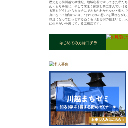
歴史ある街川越で半世紀、地域密着でやってきた私たち
ぬくもりを感じ、そして末永く家族と共に歩んでいける
る家をどうしたらカタチにできるかわからないと悩んで
身になって相談にのり、“それぞれの想い”を重ねなが
裸足になってほっとするぬくもりある樹の住まいと、人
に生きがいを感じている工務店です。