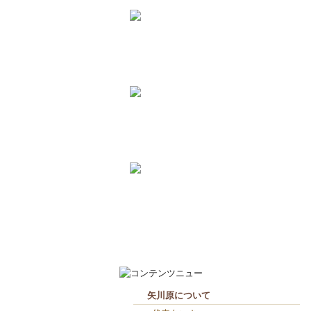
2026-8-3
矢川原かわら版８月号～雷が...
2026-7-21
梅雨が明けました(^^;...
2026-7-31
畑のワークショップ...
2026-7-10
いつまで扇風機で過ごせるか...
2026-8-7
お役目（笑）コーナー造り終...
2026-8-6
２人共、夢に向かって頑張れ...
矢川原について