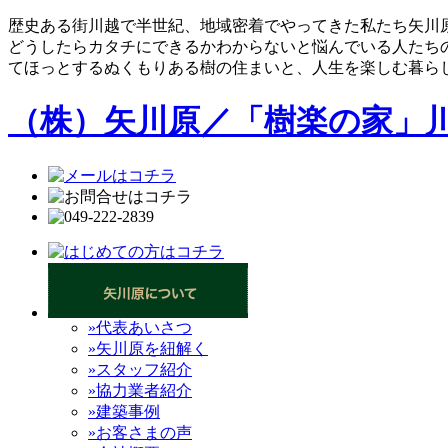
歴史ある街川越で半世紀、地域密着でやってきた私たち矢川
どうしたらカタチにできるかわからないと悩んでいる人たち
てほっとするぬくもりある樹の住まいと、人生を楽しむ暮ら
（株）矢川原／「樹楽の家」
»代表あいさつ
»矢川原を紐解く
»スタッフ紹介
»協力業者紹介
»建築事例
»お客さまの声