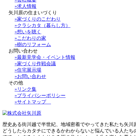
»求人情報
矢川原の住まいづくり
»家づくりのこだわり
»クラシカタ（暮らし方）
»想いを聴く
»こだわりの家
»樹のリフォーム
お問い合わせ
»最新見学会・イベント情報
»家づくり作戦会議
»住宅展示場
»お問い合わせ
その他
»リンク集
»プライバシーポリシー
»サイトマップ
歴史ある街川越で半世紀、地域密着でやってきた私たち矢川
どうしたらカタチにできるかわからないと悩んでいる人たち