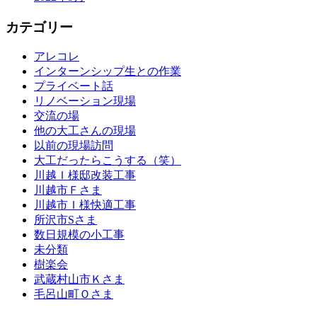
カテゴリー
アレコレ
インターンシップ生との作業
プライベート話
リノベーション現場
交流の場
他の大工さんの現場
以前の現場訪問
大工だったらこうする（笑）
川越Ｉ様邸改装工事
川越市Ｆさま
川越市Ｉ様快適工事
所沢市Sさま
数日規模の小工事
未分類
樹楽会
武蔵村山市Ｋさま
毛呂山町Ｏさま