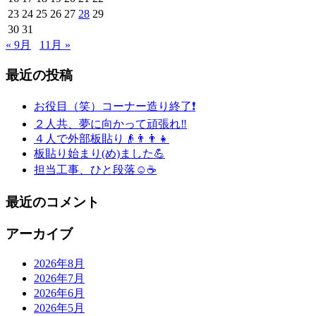
23
24
25
26
27
28
29
30
31
« 9月
11月 »
最近の投稿
お役目（笑）コーナー造り終了❗️
２人共、夢に向かって頑張れ‼️
４人で外部板貼り👴👨👨👧
板貼り始まり(め)ました💪
担当工事、ひと段落☺️☕️
最近のコメント
アーカイブ
2026年8月
2026年7月
2026年6月
2026年5月