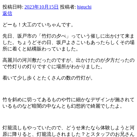
投稿日時:
2023年10月15日
投稿者:
higuchi
返信
どーも！大工のていちゃんです。
先日、坂戸市の「竹灯の夕べ」っていう催しに出かけて来ま
した。ちょうどその日、坂戸よさこいもあったらしくその場
所に着くと結構賑わっていました。
高麗川の河川敷だったのですが、出かけたのが夕方だったの
で竹灯りの灯りですぐに場所がわかりました。
着いて少し歩くとたくさんの数の竹灯が。
竹を斜めに切ってあるものや竹に細かなデザインが施されて
いるものなど暗闇の中なんとも幻想的で綺麗でしたよ。
灯籠流しもやっていたので、どうせ来たなら体験しようと河
原に降りると、灯籠流しされました？とスタッフのお兄さん