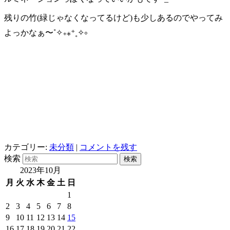
残りの竹(緑じゃなくなってるけど)も少しあるのでやってみ
よっかなぁ〜˚✧₊⁎⁺˳✧༚
カテゴリー:
未分類
|
コメントを残す
検索
2023年10月
月
火
水
木
金
土
日
1
2
3
4
5
6
7
8
9
10
11
12
13
14
15
16
17
18
19
20
21
22