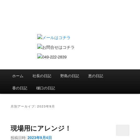
ていちゃん大工日記
メインメニュー
ホーム
社長の日記
野島の日記
恵の日記
メインコンテンツへ移動
サブコンテンツへ移動
香の日記
樋口の日記
月別アーカイブ:
2023年9月
現場用にアレンジ！
投稿日時:
2023年9月4日