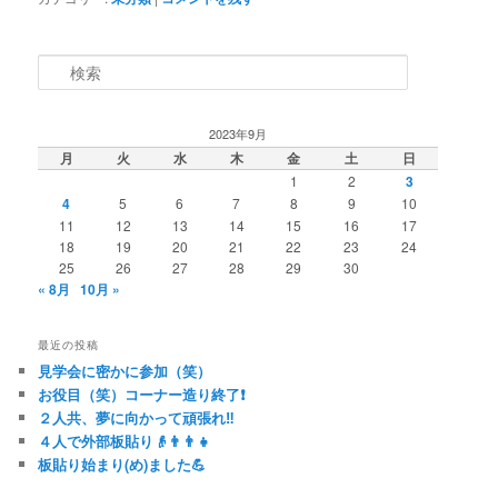
検索
2023年9月
月
火
水
木
金
土
日
1
2
3
4
5
6
7
8
9
10
11
12
13
14
15
16
17
18
19
20
21
22
23
24
25
26
27
28
29
30
« 8月
10月 »
最近の投稿
見学会に密かに参加（笑）
お役目（笑）コーナー造り終了❗️
２人共、夢に向かって頑張れ‼️
４人で外部板貼り👴👨👨👧
板貼り始まり(め)ました💪