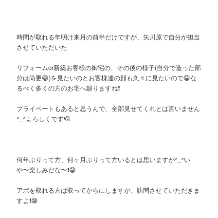
時間が取れる年明け来月の前半だけですが、矢川原で自分が担当
させていただいた
リフォームor新築お客様の御宅の、その後の様子(自分で造った部
分は尚更😁)を見たいのとお客様達の顔も久々に見たいので😁な
るべく多くの方のお宅へ廻りますね❗️
プライベートもあると思うんで、全部見せてくれとは言いません
^_^よろしくです🫡
何年ぶりって方、何ヶ月ぶりって方いるとは思いますが^_^い
や〜楽しみだな〜❗️😁
アポを取れる方は取ってからにしますが、訪問させていただきま
すよ❗️😁