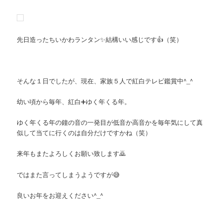
先日造ったちいかわランタン✨結構いい感じです👍（笑）
そんな１日でしたが、現在、家族５人で紅白テレビ鑑賞中^_^
幼い頃から毎年、紅白➕ゆく年くる年。
ゆく年くる年の鐘の音の一発目が低音か高音かを毎年気にして真
似して当てに行くのは自分だけですかね（笑）
来年もまたよろしくお願い致します🙇
ではまた言ってしまうようですが😅
良いお年をお迎えください^_^