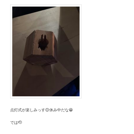
点灯式が楽しみっす😊休み中だな😁
では🫡