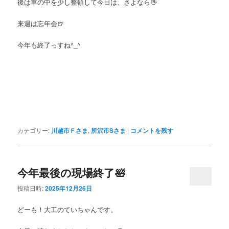
後は車の中を少し整頓して今日は、さよなら👋
来週は忘年会🍺
今年も終了っすね^_^
カテゴリー:
川越市Ｆさま
,
所沢市Sさま
|
コメントを残す
今年最後の現場終了🛀
投稿日時:
2025年12月26日
どーも！大工のていちゃんです。