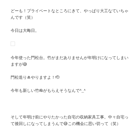
どーも！プライベートなところにきて、やっぱり大工なていちゃ
んです（笑）
今日は大晦日。
今年使った門松台。竹がまだありませんが年明けになってしまい
ますが😅
門松造り🎍やりますよ！🫡
今年も新しい竹🎋がもらえそうなんで^_^
そして年明け前にやりたかった自宅の収納家具工事。中々自宅っ
て後回しになってしまうんで😅この機会に思い切って（笑）