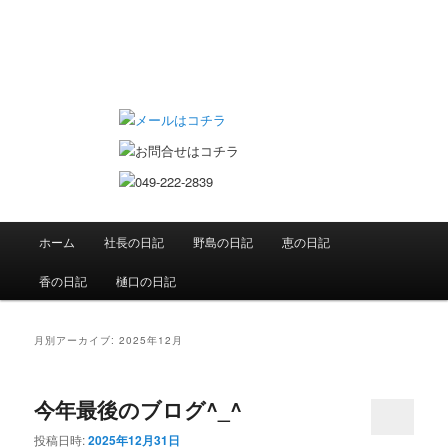
ていちゃん大工日記
メインメニュー
ホーム
社長の日記
野島の日記
恵の日記
メインコンテンツへ移動
サブコンテンツへ移動
香の日記
樋口の日記
月別アーカイブ:
2025年12月
今年最後のブログ^_^
投稿日時:
2025年12月31日