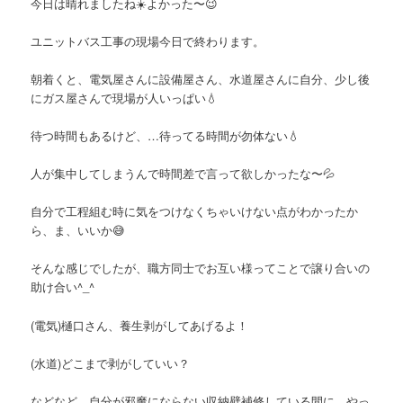
今日は晴れましたね☀️よかった〜😉
ユニットバス工事の現場今日で終わります。
朝着くと、電気屋さんに設備屋さん、水道屋さんに自分、少し後
にガス屋さんで現場が人いっぱい💧
待つ時間もあるけど、…待ってる時間が勿体ない💧
人が集中してしまうんで時間差で言って欲しかったな〜💦
自分で工程組む時に気をつけなくちゃいけない点がわかったか
ら、ま、いいか😅
そんな感じでしたが、職方同士でお互い様ってことで譲り合いの
助け合い^_^
(電気)樋口さん、養生剥がしてあげるよ！
(水道)どこまで剥がしていい？
などなど、自分が邪魔にならない収納壁補修している間に、やっ