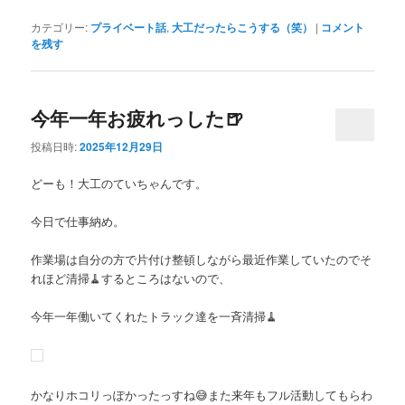
カテゴリー:
プライベート話
,
大工だったらこうする（笑）
|
コメント
を残す
今年一年お疲れっした🍺
投稿日時:
2025年12月29日
どーも！大工のていちゃんです。
今日で仕事納め。
作業場は自分の方で片付け整頓しながら最近作業していたのでそ
れほど清掃🧹するところはないので、
今年一年働いてくれたトラック達を一斉清掃🧹
かなりホコリっぽかったっすね😅また来年もフル活動してもらわ