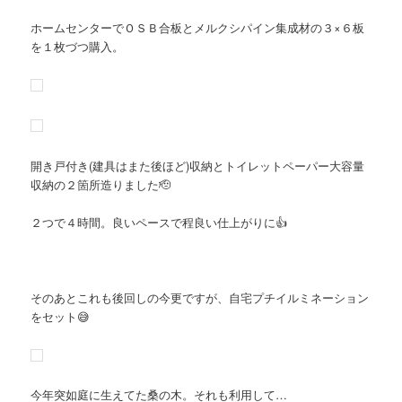
ホームセンターでＯＳＢ合板とメルクシパイン集成材の３×６板
を１枚づつ購入。
開き戸付き(建具はまた後ほど)収納とトイレットペーパー大容量
収納の２箇所造りました🫡
２つで４時間。良いペースで程良い仕上がりに👍
そのあとこれも後回しの今更ですが、自宅プチイルミネーション
をセット😅
今年突如庭に生えてた桑の木。それも利用して…