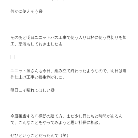
何かに使えそう😁
そのあと明日ユニットバス工事で使う入り口枠に使う見切りを加
工、塗装もしておきました🧹
ユニット屋さんも今日、組み立て終わったようなので、明日は造
作仕上げ工事と養生剥がしに。
明日こそ晴れてほしい😅
今度担当するＦ様邸の建て方。まだ少し日にちと時間があるん
で、こんなことをやってみようと思い社長に相談。
ぜひということだったんで（笑）