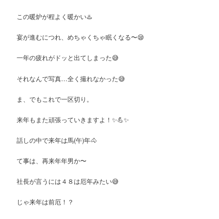
この暖炉が程よく暖かい♨️
宴が進むにつれ、めちゃくちゃ眠くなる〜😪
一年の疲れがドッと出てしまった😅
それなんで写真…全く撮れなかった😅
ま、でもこれで一区切り。
来年もまた頑張っていきますよ！✨💪✨
話しの中で来年は馬(午)年🐴
て事は、再来年年男か〜
社長が言うには４８は厄年みたい😅
じゃ来年は前厄！？