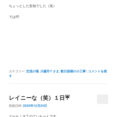
ちょっとした告知でした（笑）
では🫡
カテゴリー:
交流の場
,
川越市Ｆさま
,
数日規模の小工事
|
コメントを残
す
レイニーな（笑）１日☔️
投稿日時:
2025年12月24日
どーも！大工のていちゃんです。