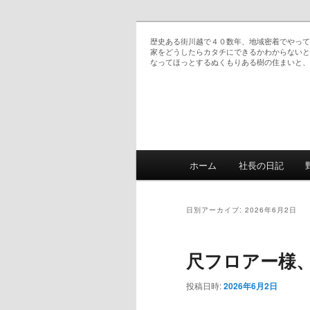
歴史ある街川越で４０数年、地域密着でやって
家をどうしたらカタチにできるかわからないと
なってほっとするぬくもりある樹の住まいと、
ていちゃん大工日記
メインメニュー
ホーム
社長の日記
メインコンテンツへ移
サブコンテンツへ移動
日別アーカイブ:
2026年6月2日
尺フロアー様
投稿日時:
2026年6月2日