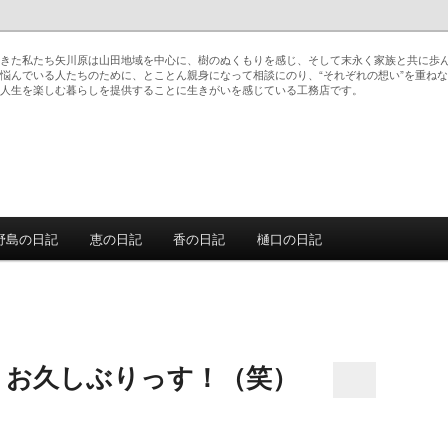
きた私たち矢川原は山田地域を中心に、樹のぬくもりを感じ、そして末永く家族と共に歩
悩んでいる人たちのために、とことん親身になって相談にのり、“それぞれの想い”を重ね
人生を楽しむ暮らしを提供することに生きがいを感じている工務店です。
野島の日記
恵の日記
香の日記
樋口の日記
動
、お久しぶりっす！（笑）