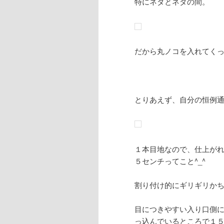
特にネダとネダの間。
だから丸ノコを入れてく
とりあえず、自分の恒例通
１本目地なので、仕上が
５センチってこと^_^
割り付け的にギリギリか
目につきやすい入り口側
っ込んでいるところで１