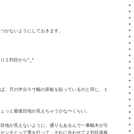
っつかないようにしておきます。
り２列目から^_^
れば、尺の半分５寸幅の床板を貼っているのと同じ。１
ちょっと最後目地が見えちゃうかな〜くらい。
に目地が見えないように、通りもあるんで一番幅木が引
５センチとって墨を打って、それに合わせて２列目床板