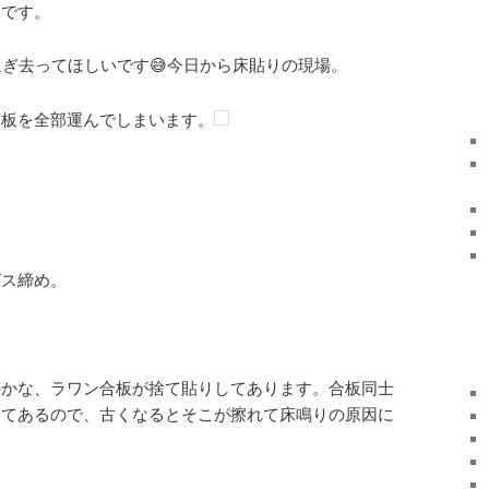
んです。
過ぎ去ってほしいです😅今日から床貼りの現場。
床板を全部運んでしまいます。
。
ビス締め。
のかな、ラワン合板が捨て貼りしてあります。合板同士
ってあるので、古くなるとそこが擦れて床鳴りの原因に