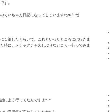
んです。
ていちゃん日記になってしまいますねσ(^_^;)
家に１泊したくらいで、これといったところには行きま
った時に、メチャクチャ久しぶりなところへ行ってみま
詣によく行ってたんですよ^_^
内の雰囲気が変わりましたね^_^