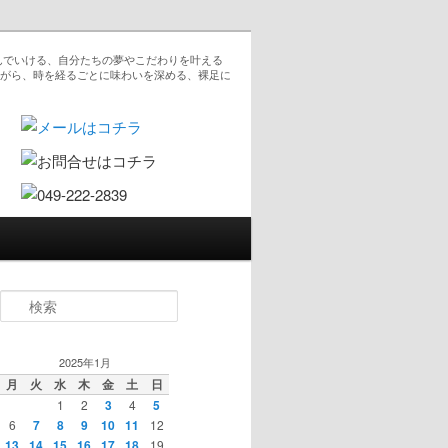
んでいける、自分たちの夢やこだわりを叶える
ながら、時を経るごとに味わいを深める、裸足に
検索
2025年1月
月
火
水
木
金
土
日
1
2
3
4
5
6
7
8
9
10
11
12
13
14
15
16
17
18
19