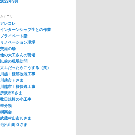
2022年9月
カテゴリー
アレコレ
インターンシップ生との作業
プライベート話
リノベーション現場
交流の場
他の大工さんの現場
以前の現場訪問
大工だったらこうする（笑）
川越Ｉ様邸改装工事
川越市Ｆさま
川越市Ｉ様快適工事
所沢市Sさま
数日規模の小工事
未分類
樹楽会
武蔵村山市Ｋさま
毛呂山町Ｏさま