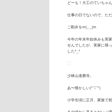
どーも！大工のていちゃ
仕事の日でないので、ただの
ご勘弁をm(_ _)m
今年の年末年始休みも実
せんでしたが、実家に帰
した^_^
少林山達磨寺。
あ〜懐かしい(*’▽’*)
小学生頃に正月、家族で初
あの頃から見るとだいぶ境