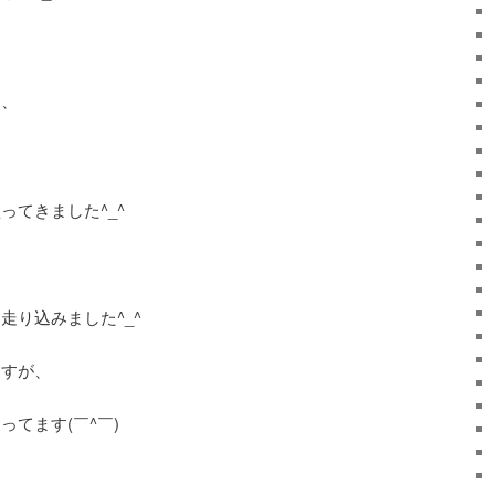
は、
ってきました^_^
走り込みました^_^
ますが、
てます(￣^￣)ゞ