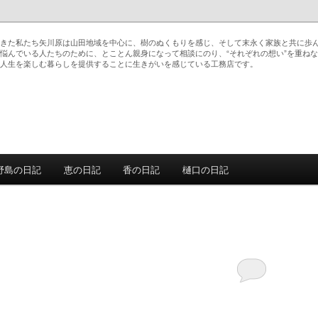
きた私たち矢川原は山田地域を中心に、樹のぬくもりを感じ、そして末永く家族と共に歩
悩んでいる人たちのために、とことん親身になって相談にのり、“それぞれの想い”を重ね
人生を楽しむ暮らしを提供することに生きがいを感じている工務店です。
野島の日記
恵の日記
香の日記
樋口の日記
動