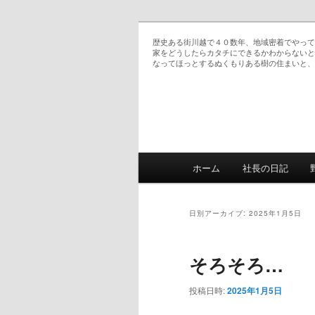
歴史ある街川越で４０数年、地域密着でやって
家をどうしたらカタチにできるかわからないと
なってほっとするぬくもりある樹の住まいと、
ていちゃん大工日記
メインメニュー
ホーム
社長の日記
メインコンテンツへ移
サブコンテンツへ移動
日別アーカイブ:
2025年1月5日
そろそろ…
投稿日時:
2025年1月5日