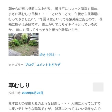
朝からの雨も昼前には上がり、 曇り空にちょっと気温も低め。
まさに草むしり日和！ ・・・ということで、午後から展示場に
行ってきました(*^。^*) 曇り空といっても紫外線はあるので、 長
袖に帽子は必須です。 雨上がりでよりイキイキとしているの
か、 前にも増してうっそうと茂った雑草たち^^;
続きを読む
→
カテゴリー:
ブログ
|
コメントをどうぞ
草むしり
投稿日時:
2009年6月26日
蒸すほどの湿度と夏のような日差し・・・ 人間にとってはすで
に夏バテしそうな陽気ですが、 雑草にとってはいい気候なんで