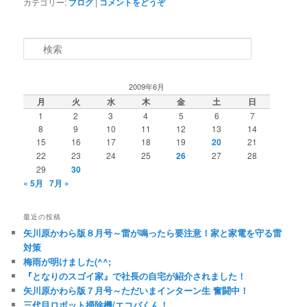
カテゴリー:
ブログ
|
コメントをどうぞ
検索
2009年6月
月
火
水
木
金
土
日
1
2
3
4
5
6
7
8
9
10
11
12
13
14
15
16
17
18
19
20
21
22
23
24
25
26
27
28
29
30
« 5月
7月 »
最近の投稿
矢川原かわら版８月号～雷が鳴ったら要注意！家と家電を守る雷
対策
梅雨が明けました(^^;
『となりのスゴイ家』で社長の自宅が紹介されました！
矢川原かわら版７月号～ただいまインターン生 奮闘中！
三代目ロボット掃除機/エコバくん！