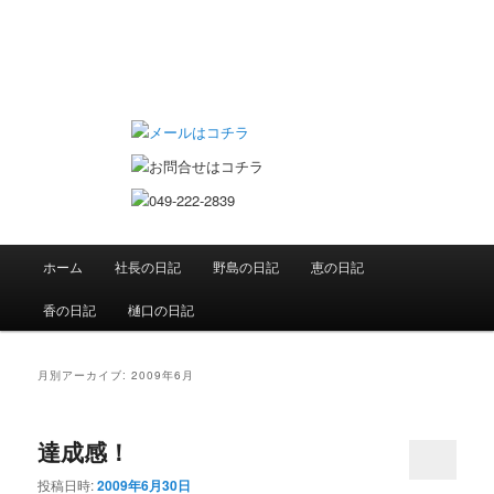
恵の日記 双子ママのお仕事日記
メインメニュー
ホーム
社長の日記
野島の日記
恵の日記
メインコンテンツへ移動
サブコンテンツへ移動
香の日記
樋口の日記
月別アーカイブ:
2009年6月
達成感！
投稿日時:
2009年6月30日