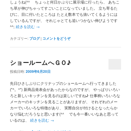
しょうね(^^ゞ ちょっと何日かぶりに展示場に行ったら、 あちこ
ち草が伸びちゃってすごいことになっていました。 立ち寄るた
びに、目に付いたところは たとえ数本でも抜いてくるようには
しているんですが、 それじゃとても追いつかない伸びようです
^^;
続きを読む
→
カテゴリー:
ブログ
|
コメントをどうぞ
ショールームへＧＯ♪
投稿日時:
2009年6月20日
先日ひさしぶりにクリナップのショールームへ行ってきました
(*^。^*) 新商品発表会があったからなのですが、 やっぱりいろい
ろと新しいキッチンを見るのは楽しいですね♪ 仕事柄いろいろな
メーカーのキッチンを見ることがありますが、 それぞれのメー
カーでいろいろな特徴があり、 実際自分が付けるとなったらか
なり悩むだろうなと思います(^^ゞ でも今一番いいなあと思って
いるのは、
続きを読む
→