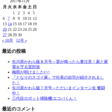
2017年11月
月
火
水
木
金
土
日
1
2
3
4
5
6
7
8
9
10
11
12
13
14
15
16
17
18
19
20
21
22
23
24
25
26
27
28
29
30
« 10月
12月 »
最近の投稿
矢川原かわら版８月号～雷が鳴ったら要注意！家と家
電を守る雷対策
梅雨が明けました(^^;
『となりのスゴイ家』で社長の自宅が紹介されまし
た！
矢川原かわら版７月号～ただいまインターン生 奮闘
中！
三代目ロボット掃除機/エコバくん！
最近のコメント