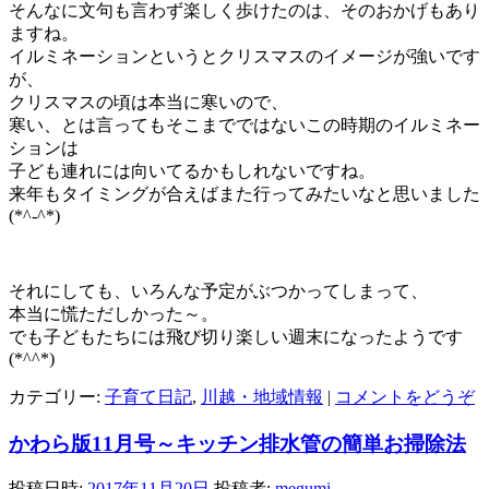
そんなに文句も言わず楽しく歩けたのは、そのおかげもあり
ますね。
イルミネーションというとクリスマスのイメージが強いです
が、
クリスマスの頃は本当に寒いので、
寒い、とは言ってもそこまでではないこの時期のイルミネー
ションは
子ども連れには向いてるかもしれないですね。
来年もタイミングが合えばまた行ってみたいなと思いました
(*^-^*)
それにしても、いろんな予定がぶつかってしまって、
本当に慌ただしかった～。
でも子どもたちには飛び切り楽しい週末になったようです
(*^^*)
カテゴリー:
子育て日記
,
川越・地域情報
|
コメントをどうぞ
かわら版11月号～キッチン排水管の簡単お掃除法
投稿日時:
2017年11月20日
投稿者:
megumi