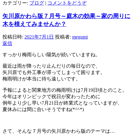
カテゴリー:
ブログ
|
コメントをどうぞ
矢川原かわら版７月号～庭木の効果～家の周りに
木を植えてみませんか？
投稿日時:
2021年7月1日
投稿者:
megumi
返信
すっかり梅雨らしい陽気が続いていますね。
最近は雨が降ったり止んだりの毎日なので、
矢川原でも外工事が滞ってしまって困ります。
梅雨明けが本当に待ち遠しいです。
予報によると関東地方の梅雨明けは7月19日頃とのこと。
今年はオリンピックで祝日が変わったために
例年より少し早い7月21日が終業式となっていますが、
夏休みには間に合いそうですね(*^^*)
さて、そんな７月号の矢川原かわら版のテーマは…