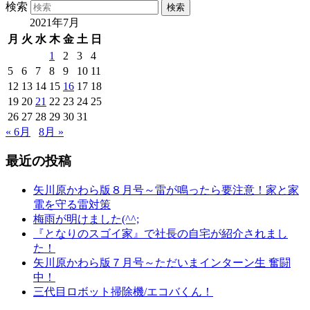
検索
2021年7月
月
火
水
木
金
土
日
1
2
3
4
5
6
7
8
9
10
11
12
13
14
15
16
17
18
19
20
21
22
23
24
25
26
27
28
29
30
31
« 6月
8月 »
最近の投稿
矢川原かわら版８月号～雷が鳴ったら要注意！家と家
電を守る雷対策
梅雨が明けました(^^;
『となりのスゴイ家』で社長の自宅が紹介されまし
た！
矢川原かわら版７月号～ただいまインターン生 奮闘
中！
三代目ロボット掃除機/エコバくん！