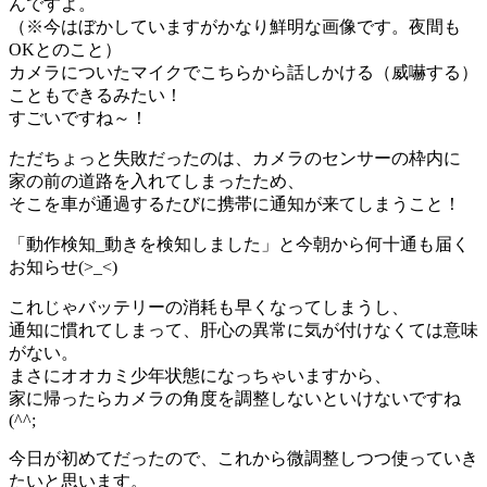
んですよ。
（※今はぼかしていますがかなり鮮明な画像です。夜間も
OKとのこと）
カメラについたマイクでこちらから話しかける（威嚇する）
こともできるみたい！
すごいですね～！
ただちょっと失敗だったのは、カメラのセンサーの枠内に
家の前の道路を入れてしまったため、
そこを車が通過するたびに携帯に通知が来てしまうこと！
「動作検知_動きを検知しました」と今朝から何十通も届く
お知らせ(>_<)
これじゃバッテリーの消耗も早くなってしまうし、
通知に慣れてしまって、肝心の異常に気が付けなくては意味
がない。
まさにオオカミ少年状態になっちゃいますから、
家に帰ったらカメラの角度を調整しないといけないですね
(^^;
今日が初めてだったので、これから微調整しつつ使っていき
たいと思います。