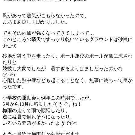
風があって熱気がこもらなかったので、
まあまあ涼しく助かりました。
でもその内風が強くなってきてしまって…
このところの晴天ですっかり乾いているグラウンドは砂嵐に
((+_+))
砂埃が舞う中を走ったり、ボール運びのボールが風に流され
たりと
競技も大変でしたが、暑すぎるよりはましだったのかな
(;^ω^)
心配した熱中症なども起こることなく、無事に終わって良か
ったです。
小学校の運動会も例年この時期でしたが、
5月から10月に移動したそうですね！
梅雨の走りで雨で順延したり、
逆に猛暑で倒れそうになったり、
いろいろ問題が多かったようで(^^;
本当に最近は梅雨前から暑すぎます。