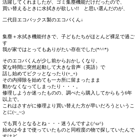
活躍してくれましたが、ゴミ集塵機能だけだったので、
買い替えるときに水拭きが欲しい!! と思い選んだのが、
二代目エコバックス製のエコバくん↓
集塵＋水拭き機能付きで、子どもたちがほとんど裸足で過ご
す
我が家ではとってもありがたい存在でした(*^^*)
そのエコバくんが少し前からおかしくなり、
変な時間に突然起動して大きな音声（英語）で
話し始めてビクッとなったり(+_+)
その内掃除を始めても一カ所に留まったまま
動かなくなってしまったり・・・。
修理しようか迷ったものの、調べたら購入してからもう6年
以上で。
これはさすがに修理より買い替えた方が早いだろうというこ
とに(~_~;)
でも買うとなるとね・・・迷うんですよ(;^ω^)
始めは今まで使っていたものと同程度の物で探していたんで
すけど、