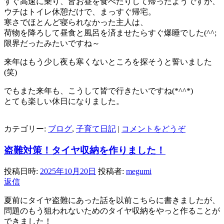
すぐ高速に乗り、皆お昼を食べたりして帰ったようですが、
ウチはトイレ休憩だけで、まっすぐ帰宅。
寒さでほとんど寝られなかった主人は、
荷物を降ろして昼食と風呂を済ませたらすぐ爆睡でした(^^;
限界だったみたいですね～
来年はもう少し夜も寒くないところを探そうと誓いました
(笑)
でもまた来年も、こうして皆で行きたいですね(*^^*)
とても楽しい休日になりました。
カテゴリー:
ブログ
,
子育て日記
|
コメントをどうぞ
盗難対策！タイヤ収納を作りました！
投稿日時:
2025年10月20日
投稿者:
megumi
返信
夏前にタイヤ盗難にあった話を以前こちらに書きましたが、
問題のもう狙われないためのタイヤ収納をやっと作ることが
できました！