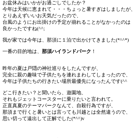
お盆休みはいかがお過ごしでしたか？
今年は天候に恵まれて・・・ちょっと暑すぎはしましたが、
とりあえずいいお天気だったので、
台風のようにお出掛けの予定が崩れることがなかったのは
良かったですね(^^;
我が家では今年は、那須に１泊で出かけてきました(*^^*)
一番の目的地は、
那須ハイランドパーク
！
昨年の夏は戸隠の神社巡りをしたんですが、
完全に親の趣味で子供たちを連れまわしてしまったので、
今年は子供たちの行きたい場所最優先になったんです(^^ゞ
どこ行きたい？と聞いたら、遊園地、
それもジェットコースターに乗りたいと言われて。
正直真夏のテーマパークなんて、自殺行為ですが、
那須まで行くと暑いとは言っても川越とは全然違うので、
思い切って遠出して正解でした(*^^)v