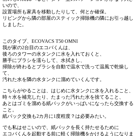
いので、
設置場所も家具を移動したりして、何とか確保。
リビングから隣の部屋のスティック掃除機の隣にお引っ越し
しました。
このタイプ、ECOVACS T50 OMNI
我が家の2台目のエコバくんは、
後ろのタワーの水タンクに水を入れておくと、
勝手にブラシを濡らして、水拭きし、
掃除が終わるとブラシを自動で温水で洗って温風で乾燥し
て、
汚れた水を隣の水タンクに溜めていくんです。
こちらがやることは、はじめに水タンクに水を入れること、
時々水を補充したり、たまった汚れた水を捨てること、
あとはゴミを溜める紙パックがいっぱいになったら交換する
こと。
紙パック交換も2カ月に1度程度？は必要みたい。
でも私はせこいので、紙パックを長く持たせるために
エコバくんを起動する前に軽く掃除機をかけるようになりま