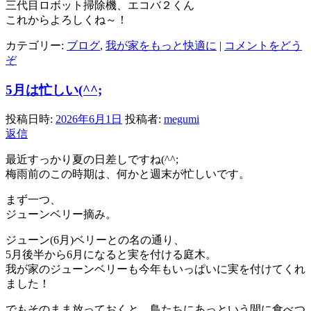
三代目ロボット掃除機、エコバ２くん
これからよろしくね～！
カテゴリー:
ブログ
,
我が家をもっと快適に
|
コメントをどう
ぞ
5月は忙しい(^^;
投稿日時:
2026年6月1日
投稿者:
megumi
返信
最近すっかり夏の日差しですね(^^;
梅雨前のこの時期は、何かと週末が忙しいです。
まず一つ、
ジューンベリー摘み。
ジューン(6月)ベリーとの名の通り、
5月後半から6月になると実を付ける庭木。
我が家のジューンベリーも今年もいっぱいに実を付けてくれ
ました！
でもそのまま放っておくと、鳥たちにあっという間に食べつ