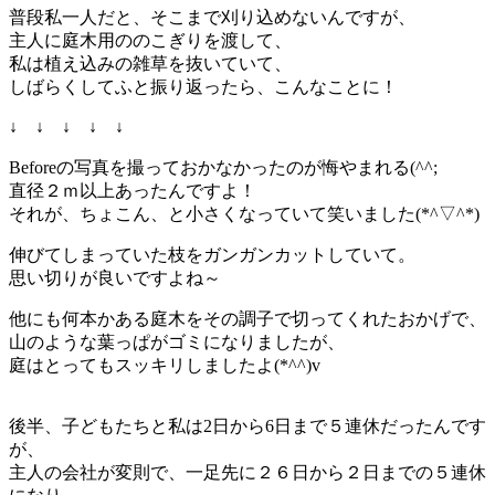
普段私一人だと、そこまで刈り込めないんですが、
主人に庭木用ののこぎりを渡して、
私は植え込みの雑草を抜いていて、
しばらくしてふと振り返ったら、こんなことに！
↓ ↓ ↓ ↓ ↓
Beforeの写真を撮っておかなかったのが悔やまれる(^^;
直径２ｍ以上あったんですよ！
それが、ちょこん、と小さくなっていて笑いました(*^▽^*)
伸びてしまっていた枝をガンガンカットしていて。
思い切りが良いですよね～
他にも何本かある庭木をその調子で切ってくれたおかげで、
山のような葉っぱがゴミになりましたが、
庭はとってもスッキリしましたよ(*^^)v
後半、子どもたちと私は2日から6日まで５連休だったんです
が、
主人の会社が変則で、一足先に２６日から２日までの５連休