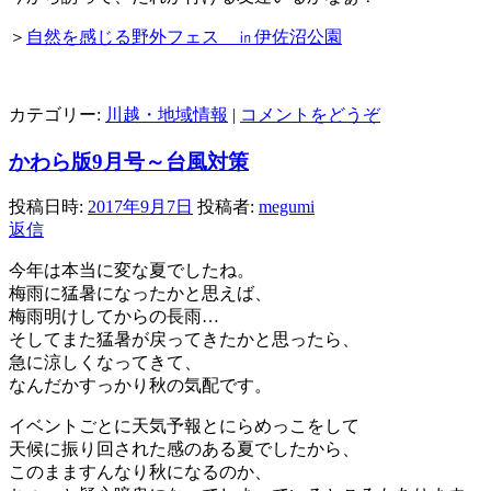
＞
自然を感じる野外フェス ㏌伊佐沼公園
カテゴリー:
川越・地域情報
|
コメントをどうぞ
かわら版9月号～台風対策
投稿日時:
2017年9月7日
投稿者:
megumi
返信
今年は本当に変な夏でしたね。
梅雨に猛暑になったかと思えば、
梅雨明けしてからの長雨…
そしてまた猛暑が戻ってきたかと思ったら、
急に涼しくなってきて、
なんだかすっかり秋の気配です。
イベントごとに天気予報とにらめっこをして
天候に振り回された感のある夏でしたから、
このまますんなり秋になるのか、