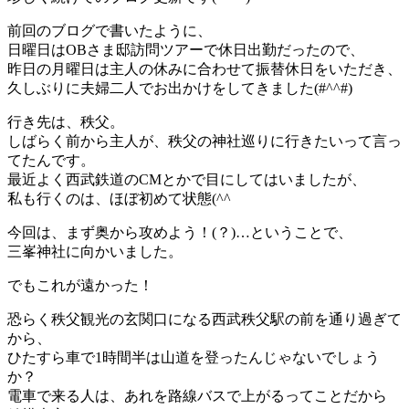
前回のブログで書いたように、
日曜日はOBさま邸訪問ツアーで休日出勤だったので、
昨日の月曜日は主人の休みに合わせて振替休日をいただき、
久しぶりに夫婦二人でお出かけをしてきました(#^^#)
行き先は、秩父。
しばらく前から主人が、秩父の神社巡りに行きたいって言っ
てたんです。
最近よく西武鉄道のCMとかで目にしてはいましたが、
私も行くのは、ほぼ初めて状態(^^ゞ
今回は、まず奥から攻めよう！(？)…ということで、
三峯神社に向かいました。
でもこれが遠かった！
恐らく秩父観光の玄関口になる西武秩父駅の前を通り過ぎて
から、
ひたすら車で1時間半は山道を登ったんじゃないでしょう
か？
電車で来る人は、あれを路線バスで上がるってことだから