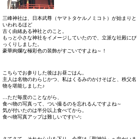
三峰神社は、日本武尊（ヤマトタケルノミコト）が始まりと
いわれるほど
古く由緒ある神社とのこと。
もっと小さな神社をイメージしていたので、立派な社殿にび
っくりしました。
豪華絢爛な極彩色の装飾がすごいですよね～！
こちらでお参りした後はお昼ごはん。
主人は名物のわらじかつ、私はくるみのかけそばと、秩父名
物を堪能しました♪
…ただ毎度のことながら、
食べ物の写真って、つい撮るのを忘れるんですよね～
気が付いたのは半分以上食べてから。
食べ物写真アップは難しいです(^-^;
さてさて、それから山を下り、今度は「聖神社」へ向かいま