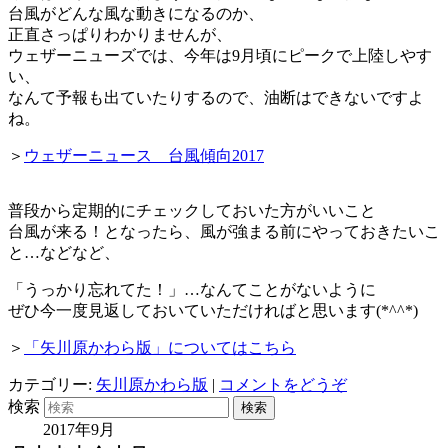
台風がどんな風な動きになるのか、
正直さっぱりわかりませんが、
ウェザーニューズでは、今年は9月頃にピークで上陸しやす
い、
なんて予報も出ていたりするので、油断はできないですよ
ね。
＞
ウェザーニュース 台風傾向2017
普段から定期的にチェックしておいた方がいいこと
台風が来る！となったら、風が強まる前にやっておきたいこ
と…などなど、
「うっかり忘れてた！」…なんてことがないように
ぜひ今一度見返しておいていただければと思います(*^^*)
＞
「矢川原かわら版」についてはこちら
カテゴリー:
矢川原かわら版
|
コメントをどうぞ
検索
2017年9月