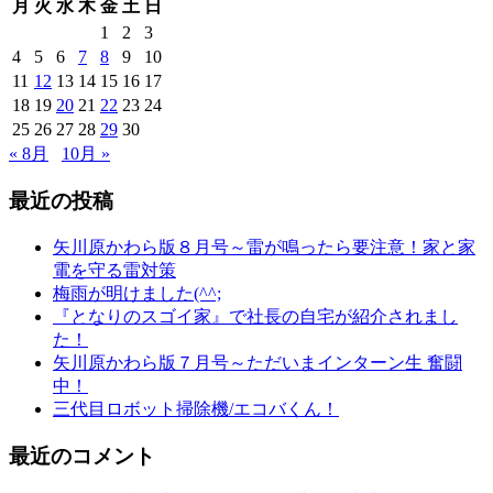
月
火
水
木
金
土
日
1
2
3
4
5
6
7
8
9
10
11
12
13
14
15
16
17
18
19
20
21
22
23
24
25
26
27
28
29
30
« 8月
10月 »
最近の投稿
矢川原かわら版８月号～雷が鳴ったら要注意！家と家
電を守る雷対策
梅雨が明けました(^^;
『となりのスゴイ家』で社長の自宅が紹介されまし
た！
矢川原かわら版７月号～ただいまインターン生 奮闘
中！
三代目ロボット掃除機/エコバくん！
最近のコメント