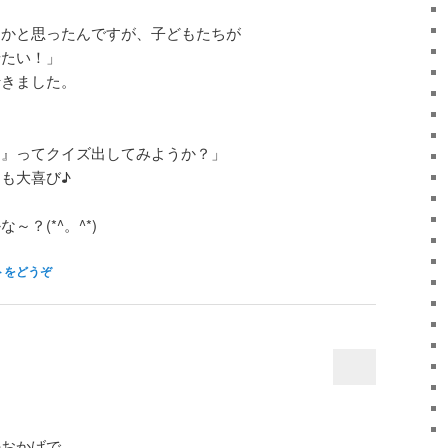
うかと思ったんですが、子どもたちが
せたい！」
行きました。
？』ってクイズ出してみようか？」
も大喜び♪
？(*^。^*)
トをどうぞ
のおかげで、