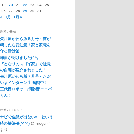
19
20
21
22
23
24
25
26
27
28
29
30
31
« 11月
1月 »
最近の投稿
矢川原かわら版８月号～雷が
鳴ったら要注意！家と家電を
守る雷対策
梅雨が明けました(^^;
『となりのスゴイ家』で社長
の自宅が紹介されました！
矢川原かわら版７月号～ただ
いまインターン生 奮闘中！
三代目ロボット掃除機/エコバ
くん！
最近のコメント
ナビで住所が出ない!!…という
時の解決法(*^^*)
に
megumi
より