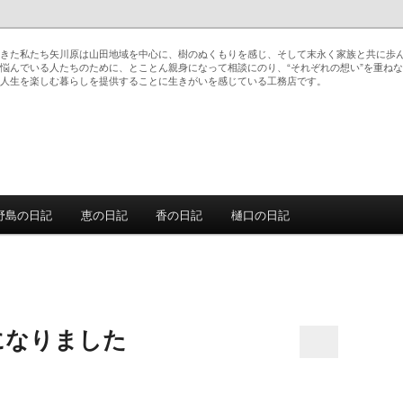
きた私たち矢川原は山田地域を中心に、樹のぬくもりを感じ、そして末永く家族と共に歩
悩んでいる人たちのために、とことん親身になって相談にのり、“それぞれの想い”を重ね
人生を楽しむ暮らしを提供することに生きがいを感じている工務店です。
野島の日記
恵の日記
香の日記
樋口の日記
動
になりました