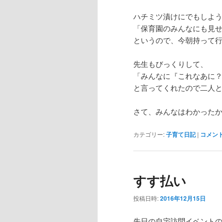
ハチミツ漬けにでもしよ
「保育園のみんなにも見
というので、今朝持って
先生もびっくりして、
「みんなに『これなあに
と言ってくれたので二人と
さて、みんなはわかったかな～
カテゴリー:
子育て日記
|
コメン
すす払い
投稿日時:
2016年12月15日
先日の自宅訪問イベント