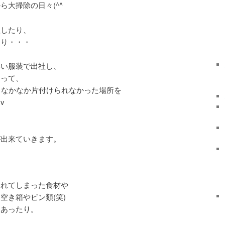
ら大掃除の日々(^^ゞ
理したり、
たり・・・
いい服装で出社し、
なって、
もなかなか片付けられなかった場所を
v
が出来ていきます。
切れてしまった食材や
空き箱やビン類(笑)
もあったり。