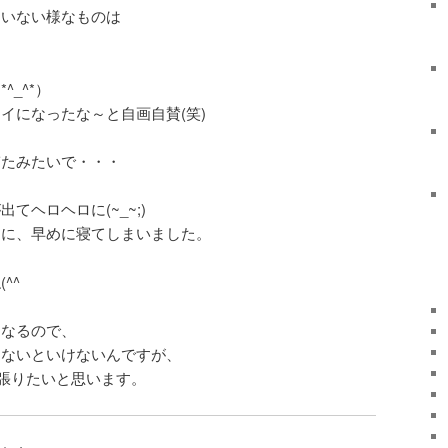
もいない様なものは
_^*）
イになったな～と自画自賛(笑)
ぎたみたいで・・・
てヘロヘロに(~_~;)
こに、早めに寝てしまいました。
^^ゞ
になるので、
しないといけないんですが、
頑張りたいと思います。