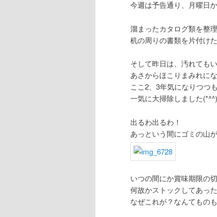
今週は予告通り、月曜日か
溜まったカタログ類を整
机の周りの書類を片付け
そして昨日は、汚れても
あさからほこりまみれに
ここ2、3年気になりつつ
一気に大掃除しました(*^^)
出るわ出るわ！
あっという間にゴミの山
いつの間にか賞味期限の
何故かストックしてあった
なぜこれが？なんてもの