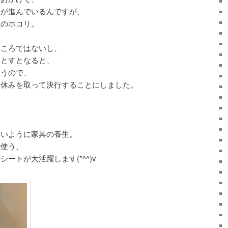
除が進んでいるんですが、
上のホコリ。
ところではないし、
落とすとなると、
まうので、
に休みを取って決行することにしました。
いいように家具の養生。
で使う、
ートが大活躍します(*^^)v