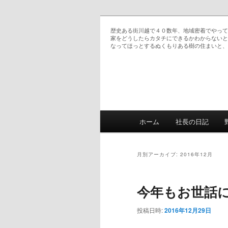
歴史ある街川越で４０数年、地域密着でやって
家をどうしたらカタチにできるかわからないと
なってほっとするぬくもりある樹の住まいと、
恵の日記 双子ママのお仕事日記
メインメニュー
ホーム
社長の日記
メインコンテンツへ移
サブコンテンツへ移動
月別アーカイブ:
2016年12月
今年もお世話
投稿日時:
2016年12月29日