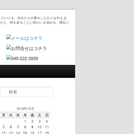
んでいける、自分たちの夢やこだわりを叶える
ながら、時を経るごとに味わいを深める、裸足に
検索
2016年12月
月
火
水
木
金
土
日
1
2
3
4
5
6
7
8
9
10
11
12
13
14
15
16
17
18