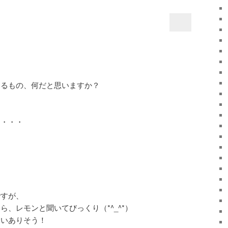
いるもの、何だと思いますか？
は・・・
ですが、
、レモンと聞いてびっくり（*^_^*）
らいありそう！