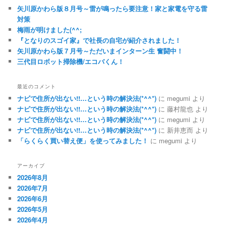
矢川原かわら版８月号～雷が鳴ったら要注意！家と家電を守る雷
対策
梅雨が明けました(^^;
『となりのスゴイ家』で社長の自宅が紹介されました！
矢川原かわら版７月号～ただいまインターン生 奮闘中！
三代目ロボット掃除機/エコバくん！
最近のコメント
ナビで住所が出ない!!…という時の解決法(*^^*)
に
megumi
より
ナビで住所が出ない!!…という時の解決法(*^^*)
に
藤村龍也
より
ナビで住所が出ない!!…という時の解決法(*^^*)
に
megumi
より
ナビで住所が出ない!!…という時の解決法(*^^*)
に
新井恵而
より
「らくらく買い替え便」を使ってみました！
に
megumi
より
アーカイブ
2026年8月
2026年7月
2026年6月
2026年5月
2026年4月