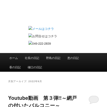
恵の日記 双子ママのお仕事日記
メインメニュー
ホーム
社長の日記
野島の日記
恵の日記
メインコンテンツへ移動
サブコンテンツへ移動
香の日記
樋口の日記
月別アーカイブ:
2022年9月
Youtube動画 第３弾!!～網戸
の付いたバルコニー～