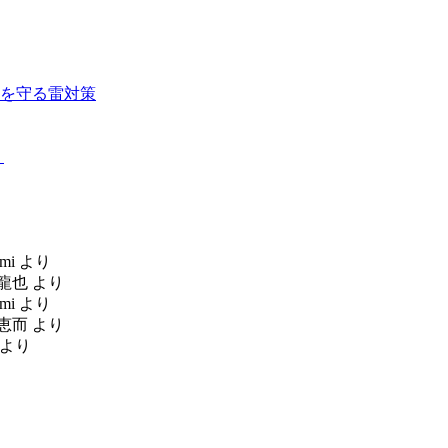
を守る雷対策
！
mi
より
龍也
より
mi
より
恵而
より
より