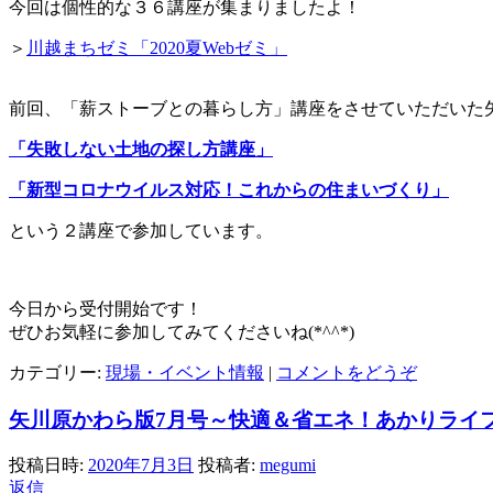
今回は個性的な３６講座が集まりましたよ！
＞
川越まちゼミ「2020夏Webゼミ」
前回、「薪ストーブとの暮らし方」講座をさせていただいた
「失敗しない土地の探し方講座」
「新型コロナウイルス対応！これからの住まいづくり」
という２講座で参加しています。
今日から受付開始です！
ぜひお気軽に参加してみてくださいね(*^^*)
カテゴリー:
現場・イベント情報
|
コメントをどうぞ
矢川原かわら版7月号～快適＆省エネ！あかりライ
投稿日時:
2020年7月3日
投稿者:
megumi
返信