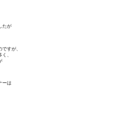
したが
のですが、
多く、
が
ナーは