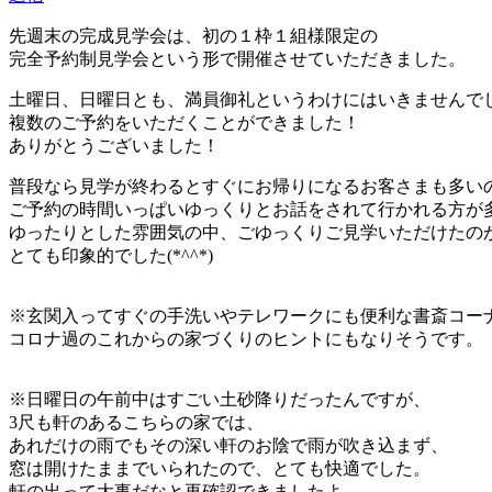
先週末の完成見学会は、初の１枠１組様限定の
完全予約制見学会という形で開催させていただきました。
土曜日、日曜日とも、満員御礼というわけにはいきませんで
複数のご予約をいただくことができました！
ありがとうございました！
普段なら見学が終わるとすぐにお帰りになるお客さまも多い
ご予約の時間いっぱいゆっくりとお話をされて行かれる方が
ゆったりとした雰囲気の中、ごゆっくりご見学いただけたの
とても印象的でした(*^^*)
※玄関入ってすぐの手洗いやテレワークにも便利な書斎コー
コロナ過のこれからの家づくりのヒントにもなりそうです。
※日曜日の午前中はすごい土砂降りだったんですが、
3尺も軒のあるこちらの家では、
あれだけの雨でもその深い軒のお陰で雨が吹き込まず、
窓は開けたままでいられたので、とても快適でした。
軒の出って大事だなと再確認できましたよ。