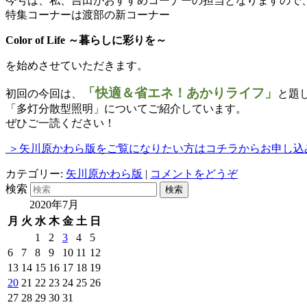
今号は、私、吉田がおすすめコーナーの担当となりますので
特集コーナーは渡部の新コーナー
Color of Life ～暮らしに彩りを～
を始めさせていただきます。
「快適＆省エネ！あかりライフ」
初回の今回は、
と題
「多灯分散型照明」についてご紹介しています。
ぜひご一読ください！
＞矢川原かわら版をご覧になりたい方はコチラからお申し込
カテゴリー:
矢川原かわら版
|
コメントをどうぞ
検索
2020年7月
月
火
水
木
金
土
日
1
2
3
4
5
6
7
8
9
10
11
12
13
14
15
16
17
18
19
20
21
22
23
24
25
26
27
28
29
30
31