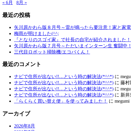
« 6月
8月 »
最近の投稿
矢川原かわら版８月号～雷が鳴ったら要注意！家と家電
梅雨が明けました(^^;
『となりのスゴイ家』で社長の自宅が紹介されました！
矢川原かわら版７月号～ただいまインターン生 奮闘中
三代目ロボット掃除機/エコバくん！
最近のコメント
ナビで住所が出ない!!…という時の解決法(*^^*)
に
megu
ナビで住所が出ない!!…という時の解決法(*^^*)
に
藤村
ナビで住所が出ない!!…という時の解決法(*^^*)
に
megu
ナビで住所が出ない!!…という時の解決法(*^^*)
に
新井
「らくらく買い替え便」を使ってみました！
に
megumi
アーカイブ
2026年8月