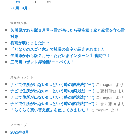
29
30
31
« 6月
8月 »
最近の投稿
矢川原かわら版８月号～雷が鳴ったら要注意！家と家電を守る雷
対策
梅雨が明けました(^^;
『となりのスゴイ家』で社長の自宅が紹介されました！
矢川原かわら版７月号～ただいまインターン生 奮闘中！
三代目ロボット掃除機/エコバくん！
最近のコメント
ナビで住所が出ない!!…という時の解決法(*^^*)
に
megumi
より
ナビで住所が出ない!!…という時の解決法(*^^*)
に
藤村龍也
より
ナビで住所が出ない!!…という時の解決法(*^^*)
に
megumi
より
ナビで住所が出ない!!…という時の解決法(*^^*)
に
新井恵而
より
「らくらく買い替え便」を使ってみました！
に
megumi
より
アーカイブ
2026年8月