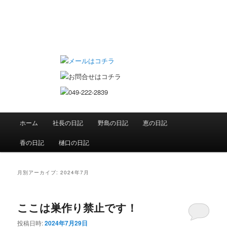
恵の日記 双子ママのお仕事日記
メインメニュー
ホーム
社長の日記
野島の日記
恵の日記
メインコンテンツへ移動
サブコンテンツへ移動
香の日記
樋口の日記
月別アーカイブ:
2024年7月
ここは巣作り禁止です！
投稿日時:
2024年7月29日