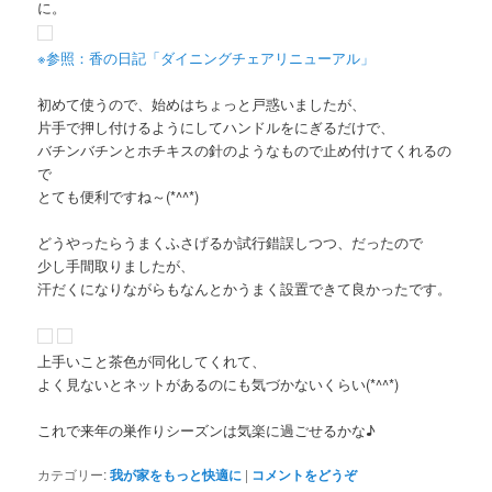
に。
※参照：香の日記「ダイニングチェアリニューアル」
初めて使うので、始めはちょっと戸惑いましたが、
片手で押し付けるようにしてハンドルをにぎるだけで、
バチンバチンとホチキスの針のようなもので止め付けてくれるの
で
とても便利ですね～(*^^*)
どうやったらうまくふさげるか試行錯誤しつつ、だったので
少し手間取りましたが、
汗だくになりながらもなんとかうまく設置できて良かったです。
上手いこと茶色が同化してくれて、
よく見ないとネットがあるのにも気づかないくらい(*^^*)
これで来年の巣作りシーズンは気楽に過ごせるかな♪
カテゴリー:
我が家をもっと快適に
|
コメントをどうぞ