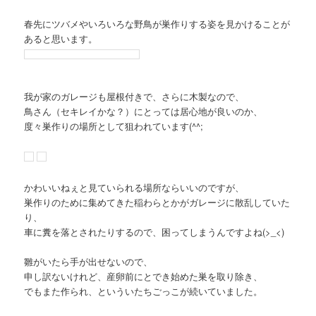
春先にツバメやいろいろな野鳥が巣作りする姿を見かけることが
あると思います。
我が家のガレージも屋根付きで、さらに木製なので、
鳥さん（セキレイかな？）にとっては居心地が良いのか、
度々巣作りの場所として狙われています(^^;
かわいいねぇと見ていられる場所ならいいのですが、
巣作りのために集めてきた稲わらとかがガレージに散乱していた
り、
車に糞を落とされたりするので、困ってしまうんですよね(>_<)
雛がいたら手が出せないので、
申し訳ないけれど、産卵前にとでき始めた巣を取り除き、
でもまた作られ、といういたちごっこが続いていました。