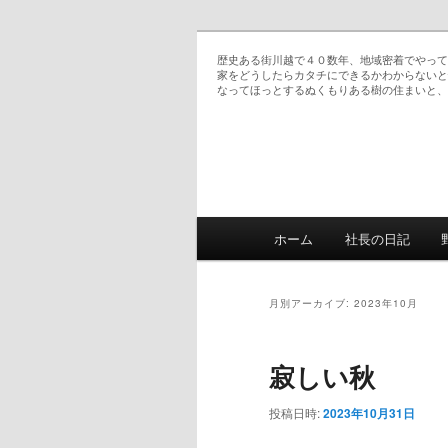
歴史ある街川越で４０数年、地域密着でやって
家をどうしたらカタチにできるかわからないと
なってほっとするぬくもりある樹の住まいと、
恵の日記 双子ママのお仕事日記
メインメニュー
ホーム
社長の日記
メインコンテンツへ移
サブコンテンツへ移動
月別アーカイブ:
2023年10月
寂しい秋
投稿日時:
2023年10月31日