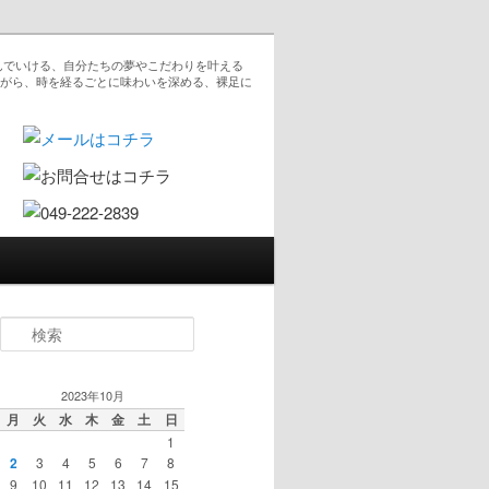
んでいける、自分たちの夢やこだわりを叶える
ながら、時を経るごとに味わいを深める、裸足に
検索
2023年10月
月
火
水
木
金
土
日
1
2
3
4
5
6
7
8
9
10
11
12
13
14
15