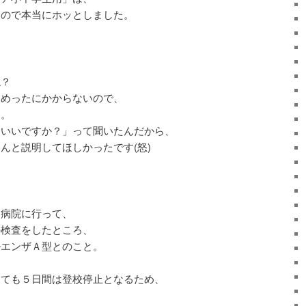
たので本当にホッとしました。
ね？
てめったにかからないので、
た。
ていいですか？」って聞いたんだから、
んと説明してほしかったです(怒)
る病院に行って、
の検査をしたところ、
ルエンザＡ型とのこと。
っても５日間は登校停止となるため、
。