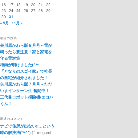
16
17
18
19
20
21
22
23
24
25
26
27
28
29
30
31
« 9月
11月 »
最近の投稿
矢川原かわら版８月号～雷が
鳴ったら要注意！家と家電を
守る雷対策
梅雨が明けました(^^;
『となりのスゴイ家』で社長
の自宅が紹介されました！
矢川原かわら版７月号～ただ
いまインターン生 奮闘中！
三代目ロボット掃除機/エコバ
くん！
最近のコメント
ナビで住所が出ない!!…という
時の解決法(*^^*)
に
megumi