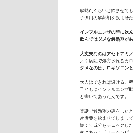
解熱剤くらいは飲ませて
子供用の解熱剤を飲ませ
インフルエンザの時に飲
飲んではダメな解熱剤が
大丈夫なのはアセトアミ
よく病院で処方されるカ
ダメなのは、ロキソニン
大人はできれば避ける、
子どもはインフルエンザ
と書いてあったんです。
電話で解熱剤の話をした
常備薬を飲ませてしまっ
慌てて成分をチェックし
家にあった「ノーシンピ