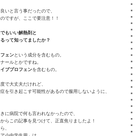
も良いと言う事だったので、
たのですが、ここで要注意！！
んでもいい解熱剤と
あるって知ってましたか？
ノフェン
という成分を含むもの。
ロナールとかですね。
とイブプロフェン
を含むもの。
程度で大丈夫だけれど、
脳症を引き起こす可能性があるので服用しないように、
ときに病院で何も言われなかったので、
てからこの記事を見つけて、正直焦りましたよ！
たら、
ュア小中学生用」は、