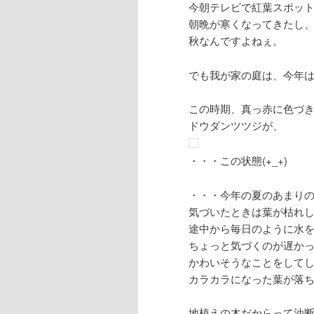
今朝テレビで紅葉スポッ
朝晩が寒くなってきたし
秋なんですよねぇ。
でも我が家の庭は、今年は
この時期、真っ赤に色づ
ドウダンツツジが、
・・・この状態(+_+)
・・・今年の夏のあまり
気づいたときは葉が枯れ
途中から毎日のように水
ちょっと気づくのが遅か
かわいそうなことをしてしま
カラカラになった葉が落
地植えの木だからって油