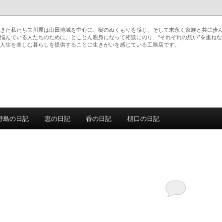
きた私たち矢川原は山田地域を中心に、樹のぬくもりを感じ、そして末永く家族と共に歩
悩んでいる人たちのために、とことん親身になって相談にのり、“それぞれの想い”を重ね
人生を楽しむ暮らしを提供することに生きがいを感じている工務店です。
野島の日記
恵の日記
香の日記
樋口の日記
動