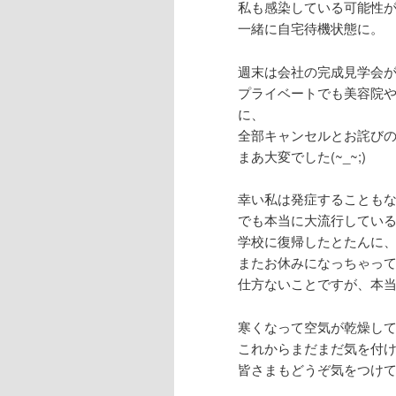
私も感染している可能性が
一緒に自宅待機状態に。
週末は会社の完成見学会
プライベートでも美容院
に、
全部キャンセルとお詫び
まあ大変でした(~_~;)
幸い私は発症することも
でも本当に大流行してい
学校に復帰したとたんに
またお休みになっちゃって(>
仕方ないことですが、本
寒くなって空気が乾燥し
これからまだまだ気を付
皆さまもどうぞ気をつけ