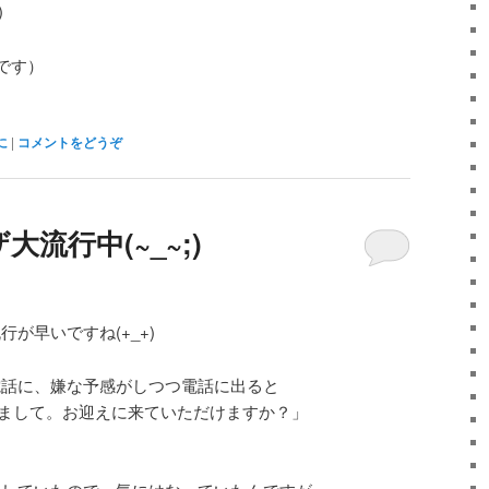
)
です）
に
|
コメントをどうぞ
流行中(~_~;)
が早いですね(+_+)
電話に、嫌な予感がしつつ電話に出ると
まして。お迎えに来ていただけますか？」