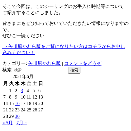
そこで今回は、このシーリングのお手入れ時期等について
ご紹介することにしました。
皆さまにもぜひ知っておいていただきたい情報になりますの
で、
ぜひご一読ください
＞矢川原かわら版をご覧になりたい方はコチラからお申し
込みください！
カテゴリー:
矢川原かわら版
|
コメントをどうぞ
検索
2021年6月
月
火
水
木
金
土
日
1
2
3
4
5
6
7
8
9
10
11
12
13
14
15
16
17
18
19
20
21
22
23
24
25
26
27
28
29
30
« 5月
7月 »