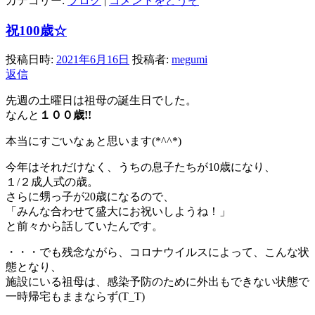
カテゴリー:
ブログ
|
コメントをどうぞ
祝100歳☆
投稿日時:
2021年6月16日
投稿者:
megumi
返信
先週の土曜日は祖母の誕生日でした。
なんと
１００歳!!
本当にすごいなぁと思います(*^^*)
今年はそれだけなく、うちの息子たちが10歳になり、
１/２成人式の歳。
さらに甥っ子が20歳になるので、
「みんな合わせて盛大にお祝いしようね！」
と前々から話していたんです。
・・・でも残念ながら、コロナウイルスによって、こんな状
態となり、
施設にいる祖母は、感染予防のために外出もできない状態で
一時帰宅もままならず(T_T)