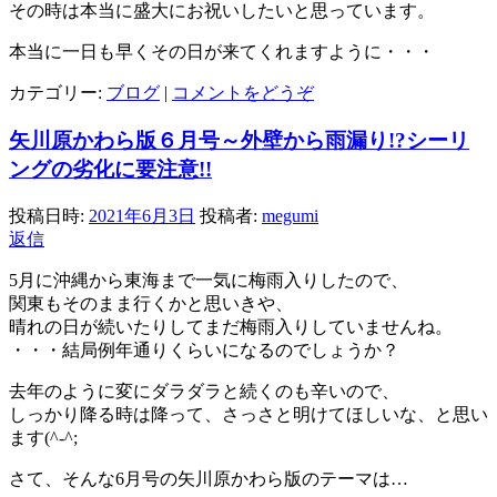
その時は本当に盛大にお祝いしたいと思っています。
本当に一日も早くその日が来てくれますように・・・
カテゴリー:
ブログ
|
コメントをどうぞ
矢川原かわら版６月号～外壁から雨漏り!?シーリ
ングの劣化に要注意!!
投稿日時:
2021年6月3日
投稿者:
megumi
返信
5
月に沖縄から東海まで一気に梅雨入りしたので、
関東もそのまま行くかと思いきや、
晴れの日が続いたりしてまだ梅雨入りしていませんね。
・・・結局例年通りくらいになるのでしょうか？
去年のように変にダラダラと続くのも辛いので、
しっかり降る時は降って、さっさと明けてほしいな、と思い
ます
(^-^;
さて、そんな
6
月号の矢川原かわら版のテーマは
…