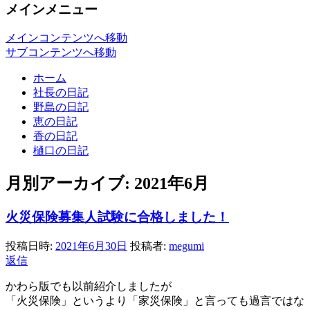
メインメニュー
メインコンテンツへ移動
サブコンテンツへ移動
ホーム
社長の日記
野島の日記
恵の日記
香の日記
樋口の日記
月別アーカイブ:
2021年6月
火災保険募集人試験に合格しました！
投稿日時:
2021年6月30日
投稿者:
megumi
返信
かわら版でも以前紹介しましたが
「火災保険」というより「家災保険」と言っても過言ではな