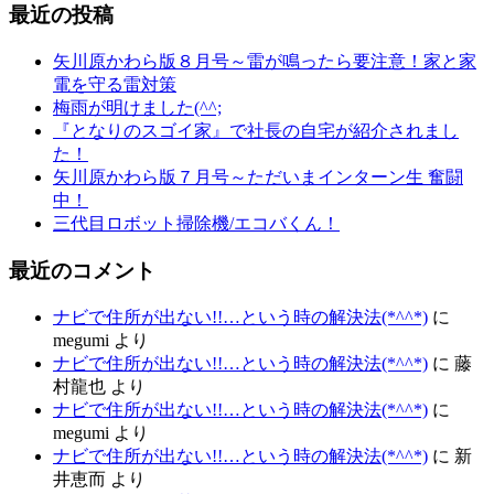
最近の投稿
矢川原かわら版８月号～雷が鳴ったら要注意！家と家
電を守る雷対策
梅雨が明けました(^^;
『となりのスゴイ家』で社長の自宅が紹介されまし
た！
矢川原かわら版７月号～ただいまインターン生 奮闘
中！
三代目ロボット掃除機/エコバくん！
最近のコメント
ナビで住所が出ない!!…という時の解決法(*^^*)
に
megumi
より
ナビで住所が出ない!!…という時の解決法(*^^*)
に
藤
村龍也
より
ナビで住所が出ない!!…という時の解決法(*^^*)
に
megumi
より
ナビで住所が出ない!!…という時の解決法(*^^*)
に
新
井恵而
より