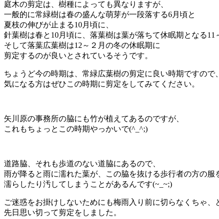
庭木の剪定は、樹種によっても異なりますが、
一般的に常緑樹は春の盛んな萌芽が一段落する6月頃と
夏枝の伸びが止まる10月頃に、
針葉樹は春と10月頃に、落葉樹は葉が落ちて休眠期となる11
そして落葉広葉樹は12～２月の冬の休眠期に
剪定するのが良いとされているそうです。
ちょうど今の時期は、常緑広葉樹の剪定に良い時期ですので
気になる方はぜひこの時期に剪定をしてみてください。
矢川原の事務所の脇にも竹が植えてあるのですが、
これもちょっとこの時期やっかいで(^_^;)
道路脇、それも歩道のない道脇にあるので、
雨が降ると雨に濡れた葉が、この脇を抜ける歩行者の方の服
濡らしたり汚してしまうことがあるんです(~_~;)
ご迷惑をお掛けしないためにも梅雨入り前に切らなくちゃ、
先日思い切って剪定をしました。