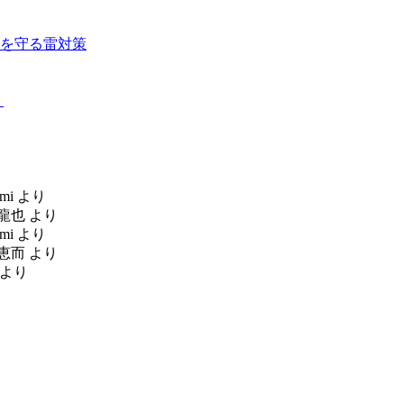
を守る雷対策
！
mi
より
龍也
より
mi
より
恵而
より
より