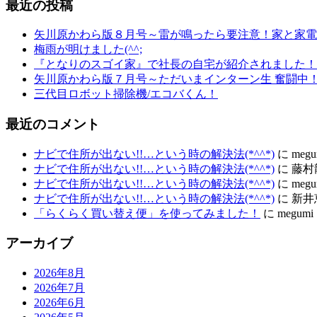
最近の投稿
矢川原かわら版８月号～雷が鳴ったら要注意！家と家電
梅雨が明けました(^^;
『となりのスゴイ家』で社長の自宅が紹介されました！
矢川原かわら版７月号～ただいまインターン生 奮闘中
三代目ロボット掃除機/エコバくん！
最近のコメント
ナビで住所が出ない!!…という時の解決法(*^^*)
に
megu
ナビで住所が出ない!!…という時の解決法(*^^*)
に
藤村
ナビで住所が出ない!!…という時の解決法(*^^*)
に
megu
ナビで住所が出ない!!…という時の解決法(*^^*)
に
新井
「らくらく買い替え便」を使ってみました！
に
megumi
アーカイブ
2026年8月
2026年7月
2026年6月