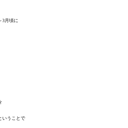
～3月頃に
、
を
ということで