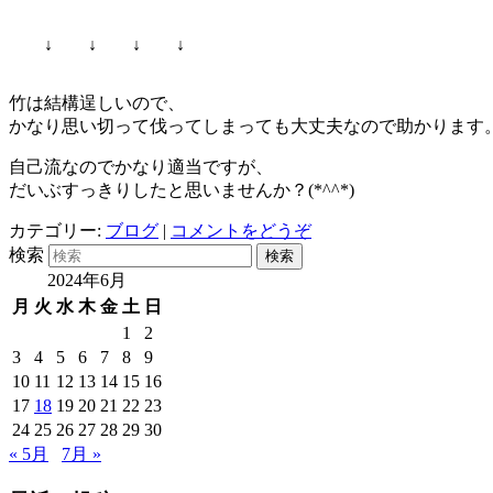
↓ ↓ ↓ ↓
竹は結構逞しいので、
かなり思い切って伐ってしまっても大丈夫なので助かります
自己流なのでかなり適当ですが、
だいぶすっきりしたと思いませんか？(*^^*)
カテゴリー:
ブログ
|
コメントをどうぞ
検索
2024年6月
月
火
水
木
金
土
日
1
2
3
4
5
6
7
8
9
10
11
12
13
14
15
16
17
18
19
20
21
22
23
24
25
26
27
28
29
30
« 5月
7月 »