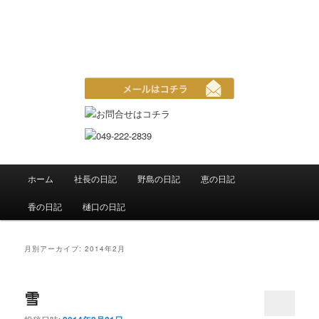
恵の日記 双子ママのお仕事日記
メインメニュー
ホーム
社長の日記
野島の日記
恵の日記
メインコンテンツへ移動
サブコンテンツへ移動
香の日記
樋口の日記
月別アーカイブ:
2014年2月
雪