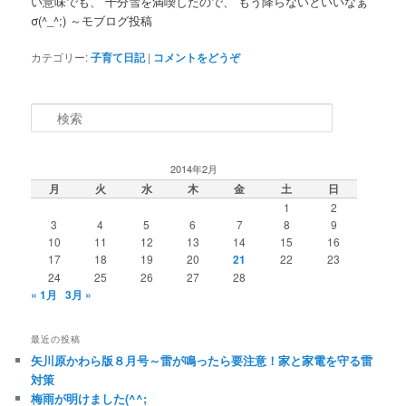
い意味でも、 十分雪を満喫したので、 もう降らないといいなぁ
σ(^_^;) ～モブログ投稿
カテゴリー:
子育て日記
|
コメントをどうぞ
検索
2014年2月
月
火
水
木
金
土
日
1
2
3
4
5
6
7
8
9
10
11
12
13
14
15
16
17
18
19
20
21
22
23
24
25
26
27
28
« 1月
3月 »
最近の投稿
矢川原かわら版８月号～雷が鳴ったら要注意！家と家電を守る雷
対策
梅雨が明けました(^^;