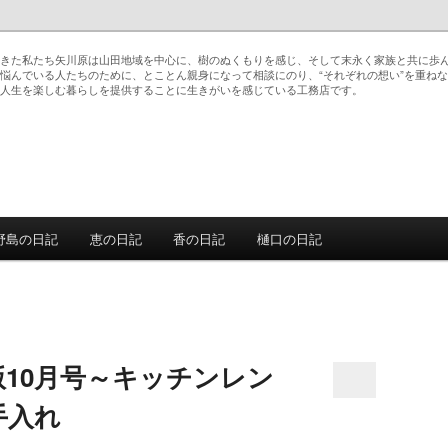
きた私たち矢川原は山田地域を中心に、樹のぬくもりを感じ、そして末永く家族と共に歩
悩んでいる人たちのために、とことん親身になって相談にのり、“それぞれの想い”を重ね
人生を楽しむ暮らしを提供することに生きがいを感じている工務店です。
野島の日記
恵の日記
香の日記
樋口の日記
動
10月号～キッチンレン
手入れ