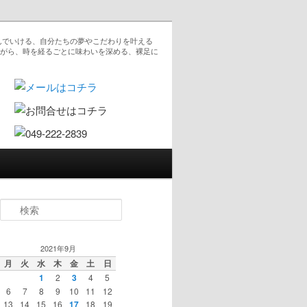
んでいける、自分たちの夢やこだわりを叶える
ながら、時を経るごとに味わいを深める、裸足に
検索
2021年9月
月
火
水
木
金
土
日
1
2
3
4
5
6
7
8
9
10
11
12
13
14
15
16
17
18
19