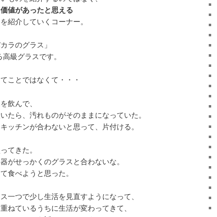
に価値があったと思える
」を紹介していくコーナー。
バカラのグラス」
する高級グラスです。
ってことではなくて・・・
水を飲んで、
置いたら、汚れものがそのままになっていた。
たキッチンが合わないと思って、片付ける。
買ってきた。
容器がせっかくのグラスと合わないな。
して食べようと思った。
ラス一つで少し生活を見直すようになって、
み重ねているうちに生活が変わってきて、