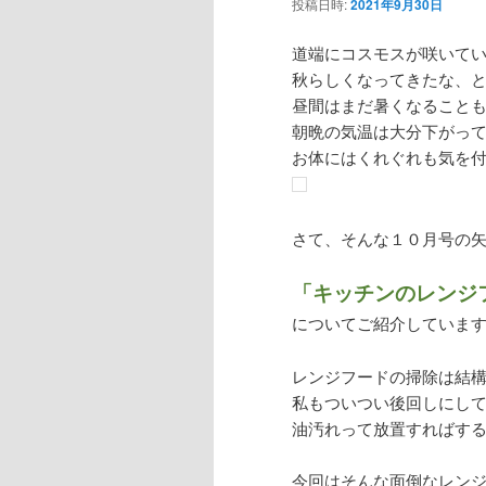
投稿日時:
2021年9月30日
道端にコスモスが咲いて
秋らしくなってきたな、
昼間はまだ暑くなること
朝晩の気温は大分下がっ
お体にはくれぐれも気を
さて、そんな１０月号の
「キッチンのレンジ
についてご紹介していま
レンジフードの掃除は結
私もついつい後回しにし
油汚れって放置すればするほ
今回はそんな面倒なレン