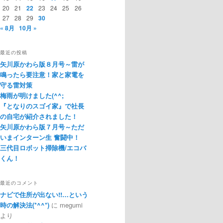
20
21
22
23
24
25
26
27
28
29
30
« 8月
10月 »
最近の投稿
矢川原かわら版８月号～雷が
鳴ったら要注意！家と家電を
守る雷対策
梅雨が明けました(^^;
『となりのスゴイ家』で社長
の自宅が紹介されました！
矢川原かわら版７月号～ただ
いまインターン生 奮闘中！
三代目ロボット掃除機/エコバ
くん！
最近のコメント
ナビで住所が出ない!!…という
時の解決法(*^^*)
に
megumi
より