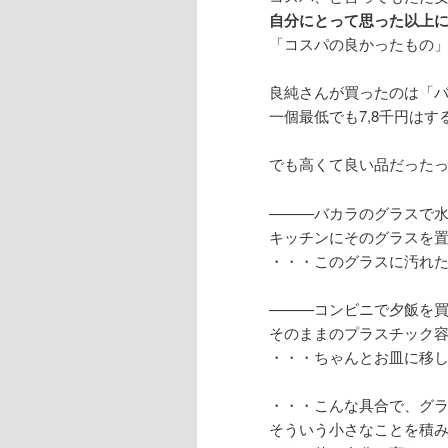
自分にとって思った以上
「コスパの良かったもの
良純さんが買ったのは「
一個最低でも7,8千円は
でも高くて良い品だった
———バカラのグラスで
キッチンにそのグラスを
・・・このグラスに汚れ
———コンビニで夕飯を
そのままのプラスチック
・・・ちゃんとお皿に移
・・・こんな具合で、グ
そういう小さなことを積