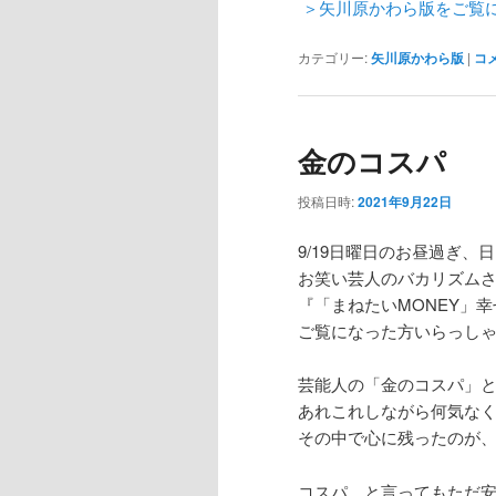
＞矢川原かわら版をご覧
カテゴリー:
矢川原かわら版
|
コ
金のコスパ
投稿日時:
2021年9月22日
9/19日曜日のお昼過ぎ、
お笑い芸人のバカリズムさ
『「まねたいMONEY」
ご覧になった方いらっし
芸能人の「金のコスパ」
あれこれしながら何気な
その中で心に残ったのが
コスパ、と言ってもただ