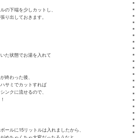
ールの下端を少しカットし、
っ張り出しておきます。
置いた状態でお湯を入れて
きが終わった後、
をハサミでカットすれば
まシンクに流せるので、
す！
ボールに15リットルは入れましたから、
けがめちゃくちゃ大変だったろうなと