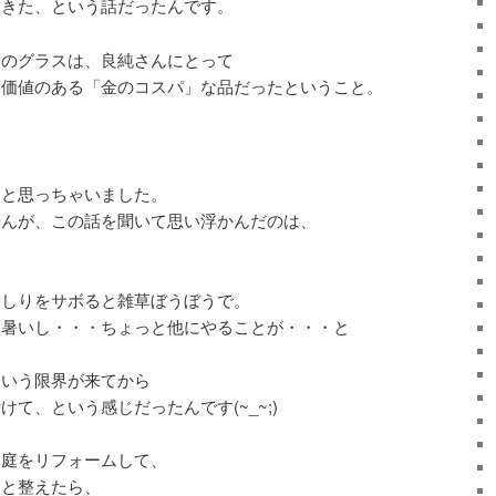
てきた、という話だったんです。
ラのグラスは、良純さんにとって
に価値のある「金のコスパ」な品だったということ。
ぁと思っちゃいました。
せんが、この話を聞いて思い浮かんだのは、
むしりをサボると雑草ぼうぼうで。
は暑いし・・・ちょっと他にやることが・・・と
という限界が来てから
て、という感じだったんです(~_~;)
て庭をリフォームして、
、と整えたら、