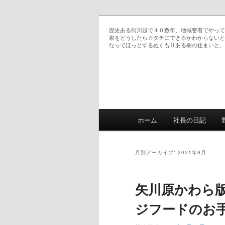
歴史ある街川越で４０数年、地域密着でやって
家をどうしたらカタチにできるかわからないと
なってほっとするぬくもりある樹の住まいと、
恵の日記 双子ママのお仕事日記
メインメニュー
ホーム
社長の日記
メインコンテンツへ移
サブコンテンツへ移動
月別アーカイブ:
2021年9月
矢川原かわら版
ジフードのお