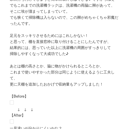
でもこれまでの洗濯機ラックは、洗濯機の両脇に脚があって、
そこに埃が溜まってしまっていて。
でも狭くて掃除機は入らないので、この脚がめちゃくちゃ邪魔だ
ったんです。
足元をスッキリさせるためにはこれしかない！
と思って、棚を直接窓枠に取り付けることにしたんですが、
結果的には、思っていた以上に洗濯機の周囲がすっきりして
掃除しやすくなって大成功でした♪
あとは棚の高さとか、脇に物がかけられるところとか、
これまで使いやすかった部分は同じように使えるように工夫し
て、
更に天棚を追加したおかげで収納量もアップしました！
【Before】
↓ ↓ ↓
【After】
一見違いが分かりにくいかな？