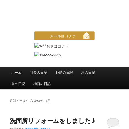
恵の日記 双子ママのお仕事日記
メインメニュー
ホーム
社長の日記
野島の日記
恵の日記
メインコンテンツへ移動
サブコンテンツへ移動
香の日記
樋口の日記
月別アーカイブ:
2026年1月
洗面所リフォームをしました♪