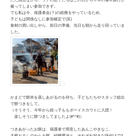
被ってしまい参加できず。
でも私は今、保護者会(？)の総務をやっているため、
子どもは関係なしに参加確定で(笑)
食材の買い出しやら、前日の準備、当日も朝から走り回っていま
した。
かまどで餅米を蒸しあがるのを待ち、子どもたちやスタッフ総出
で餅つきをして。
（そうそう、今年から姪っ子ももボーイスカウトに入団！
楽しそうに餅つきしてましたよ(#^^#)）
つきあがったお餅は、保護者で用意したあんこやきなこ、
大根おろしのからみ餅、砂糖醤油と、それぞれ好きな味付けで3