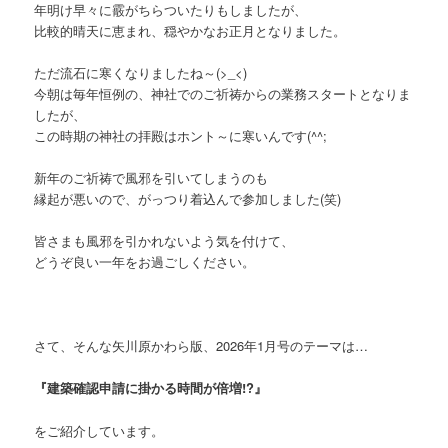
年明け早々に霰がちらついたりもしましたが、
比較的晴天に恵まれ、穏やかなお正月となりました。
ただ流石に寒くなりましたね～(>_<)
今朝は毎年恒例の、神社でのご祈祷からの業務スタートとなりま
したが、
この時期の神社の拝殿はホント～に寒いんです(^^;
新年のご祈祷で風邪を引いてしまうのも
縁起が悪いので、がっつり着込んで参加しました(笑)
皆さまも風邪を引かれないよう気を付けて、
どうぞ良い一年をお過ごしください。
さて、そんな矢川原かわら版、2026年1月号のテーマは…
『建築確認申請に掛かる時間が倍増!?』
をご紹介しています。