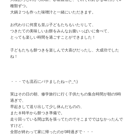
種類ずつ。
大鍋２つも作った味噌汁と一緒にいただきます。
お代わりに何度も並ぶ子どもたちもいたりして、
つきたての美味しいお餅をみんなお腹いっぱいに食べて、
とっても楽しい時間を過ごすことができました！
子どもたちも餅つきを楽しんで大喜びだ
ったし
、大成功でした
ね！
・・・でも流石にバテましたね～(^_^;)
実はその日の朝、修学旅行に行く子供たちの集合時間が朝の5時
過ぎで、
早起きして送り出して少し休んだものの、
また８時半から餅つき準備で。
走り回っている間は気を張ってたのでそこまでではなかったんで
すけど、
全部が終わって家に帰ったのが3時過ぎで・・・