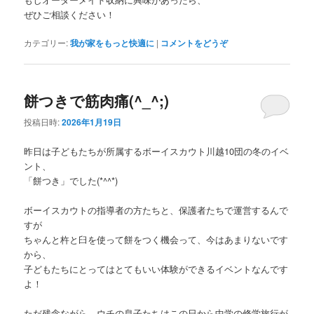
ぜひご相談ください！
カテゴリー:
我が家をもっと快適に
|
コメントをどうぞ
餅つきで筋肉痛(^_^;)
投稿日時:
2026年1月19日
昨日は子どもたちが所属するボーイスカウト川越10団の冬のイベ
ント、
「餅つき」でした(*^^*)
ボーイスカウトの指導者の方たちと、保護者たちで運営するんで
すが
ちゃんと杵と臼を使って餅をつく機会って、今はあまりないです
から、
子どもたちにとってはとてもいい体験ができるイベントなんです
よ！
ただ残念ながら、ウチの息子たちはこの日から中学の修学旅行が