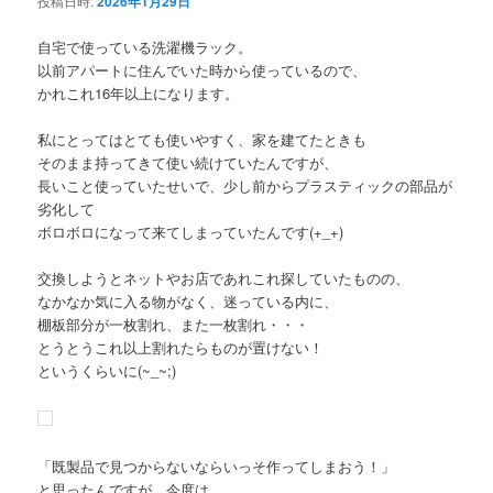
投稿日時:
2026年1月29日
自宅で使っている洗濯機ラック。
以前アパートに住んでいた時から使っているので、
かれこれ16年以上になります。
私にとってはとても使いやすく、家を建てたときも
そのまま持ってきて使い続けていたんですが、
長いこと使っていたせいで、少し前からプラスティックの部品が
劣化して
ボロボロになって来てしまっていたんです(+_+)
交換しようとネットやお店であれこれ探していたものの、
なかなか気に入る物がなく、迷っている内に、
棚板部分が一枚割れ、また一枚割れ・・・
とうとうこれ以上割れたらものが置けない！
というくらいに(~_~;)
「既製品で見つからないならいっそ作ってしまおう！」
と思ったんですが、今度は