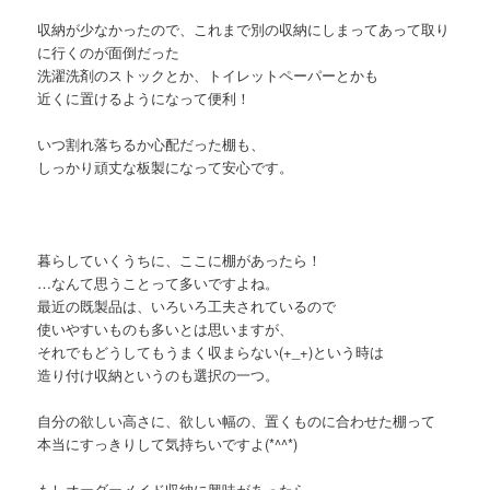
収納が少なかったので、これまで別の収納にしまってあって取り
に行くのが面倒だった
洗濯洗剤のストックとか、トイレットペーパーとかも
近くに置けるようになって便利！
いつ割れ落ちるか心配だった棚も、
しっかり頑丈な板製になって安心です。
暮らしていくうちに、ここに棚があったら！
…なんて思うことって多いですよね。
最近の既製品は、いろいろ工夫されているので
使いやすいものも多いとは思いますが、
それでもどうしてもうまく収まらない(+_+)という時は
造り付け収納というのも選択の一つ。
自分の欲しい高さに、欲しい幅の、置くものに合わせた棚って
本当にすっきりして気持ちいですよ(*^^*)
もしオーダーメイド収納に興味があったら、